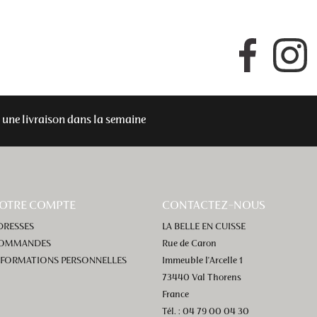
Facebook
I
une livraison dans la semaine
OTRE COMPTE
CONTACTEZ-NOUS
DRESSES
LA BELLE EN CUISSE
OMMANDES
Rue de Caron
NFORMATIONS PERSONNELLES
Immeuble l'Arcelle 1
73440 Val Thorens
France
Tél. : 04 79 00 04 30