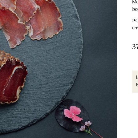
Ma
bo
P
en
3