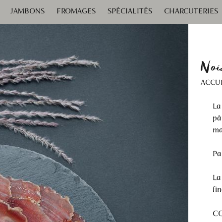
JAMBONS
FROMAGES
SPÉCIALITÉS
CHARCUTERIES
 EN CUISSE
Noi
ACCU
La
pât
ma
Par
La
fi
C